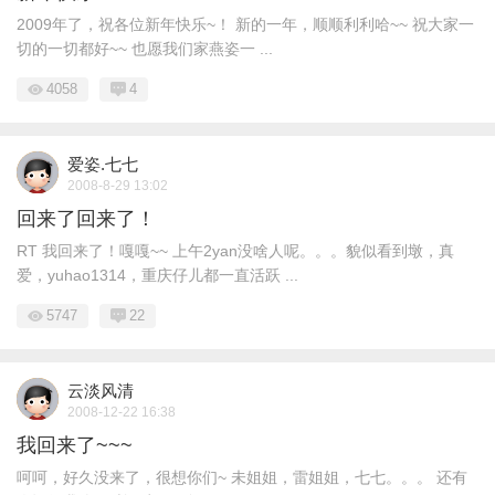
2009年了，祝各位新年快乐~！ 新的一年，顺顺利利哈~~ 祝大家一
切的一切都好~~ 也愿我们家燕姿一 ...
4058
4
爱姿.七七
2008-8-29 13:02
回来了回来了！
RT 我回来了！嘎嘎~~ 上午2yan没啥人呢。。。貌似看到墩，真
爱，yuhao1314，重庆仔儿都一直活跃 ...
5747
22
云淡风清
2008-12-22 16:38
我回来了~~~
呵呵，好久没来了，很想你们~ 未姐姐，雷姐姐，七七。。。 还有