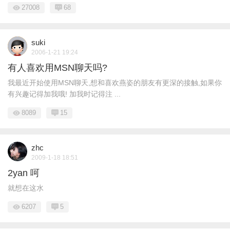
27008
68
suki
2006-1-21 19:24
有人喜欢用MSN聊天吗?
我最近开始使用MSN聊天,想和喜欢燕姿的朋友有更深的接触,如果你
有兴趣记得加我哦! 加我时记得注 ...
8089
15
zhc
2009-1-18 18:51
2yan 呵
就想在这水
6207
5