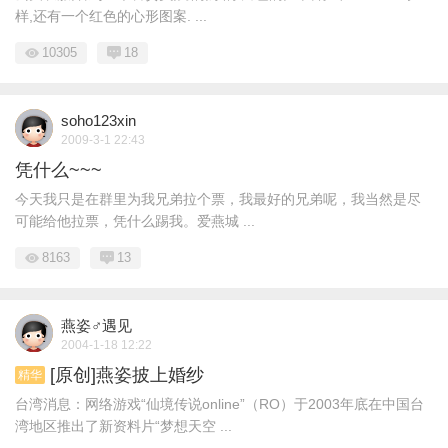
样,还有一个红色的心形图案. ...
10305
18
soho123xin
2009-3-1 22:43
凭什么~~~
今天我只是在群里为我兄弟拉个票，我最好的兄弟呢，我当然是尽
可能给他拉票，凭什么踢我。爱燕城 ...
8163
13
燕姿♂遇见
2004-1-18 12:22
[原创]燕姿披上婚纱
精华
台湾消息：网络游戏“仙境传说online”（RO）于2003年底在中国台
湾地区推出了新资料片“梦想天空 ...