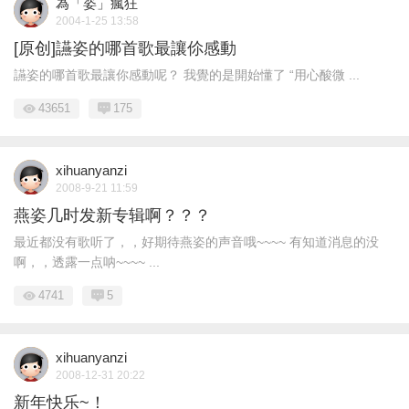
為「姿」瘋狂
2004-1-25 13:58
[原创]讌姿的哪首歌最讓伱感動
讌姿的哪首歌最讓你感動呢？ 我覺的是開始懂了 “用心酸微 ...
43651
175
xihuanyanzi
2008-9-21 11:59
燕姿几时发新专辑啊？？？
最近都没有歌听了，，好期待燕姿的声音哦~~~~ 有知道消息的没
啊，，透露一点呐~~~~ ...
4741
5
xihuanyanzi
2008-12-31 20:22
新年快乐~！