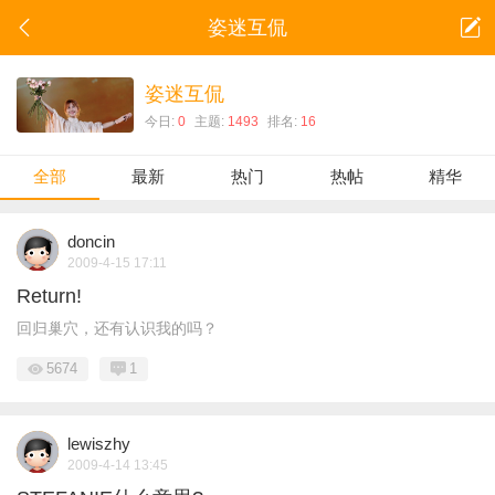
姿迷互侃
姿迷互侃
今日:
0
主题:
1493
排名:
16
全部
最新
热门
热帖
精华
doncin
2009-4-15 17:11
Return!
回归巢穴，还有认识我的吗？
5674
1
lewiszhy
2009-4-14 13:45