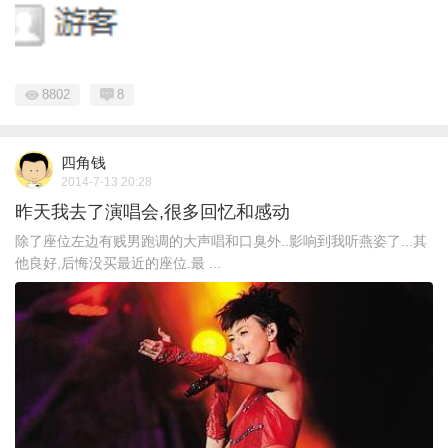
8802
8
四角钱
2014-7-13 20:28
昨天我去了演唱会,很多回忆和感动
除了座位左边有贱男跑调的大声唱和口臭外..影响到我听燕姿了...其
他良好,后悔没买最近的座位.最 ...