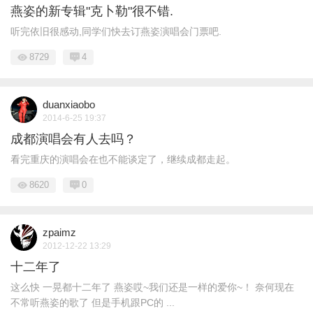
燕姿的新专辑"克卜勒"很不错.
听完依旧很感动,同学们快去订燕姿演唱会门票吧.
8729
4
duanxiaobo
2014-6-25 19:37
成都演唱会有人去吗？
看完重庆的演唱会在也不能谈定了，继续成都走起。
8620
0
zpaimz
2012-12-22 13:29
十二年了
这么快 一晃都十二年了 燕姿哎~我们还是一样的爱你~！ 奈何现在
不常听燕姿的歌了 但是手机跟PC的 ...