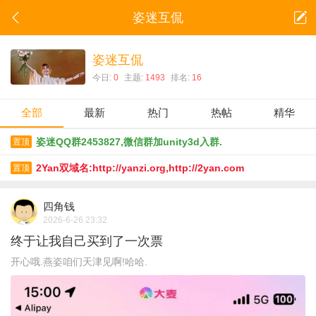
姿迷互侃
姿迷互侃
今日:
0
主题:
1493
排名:
16
全部
最新
热门
热帖
精华
姿迷QQ群2453827,微信群加unity3d入群.
置顶
2Yan双域名:http://yanzi.org,http://2yan.com
置顶
四角钱
2026-6-26 23:32
终于让我自己买到了一次票
开心哦.燕姿咱们天津见啊!哈哈.