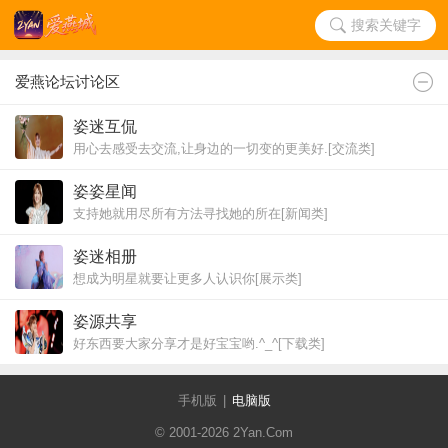
搜索关键字
爱燕论坛讨论区
姿迷互侃
用心去感受去交流,让身边的一切变的更美好.[交流类]
姿姿星闻
支持她就用尽所有方法寻找她的所在[新闻类]
姿迷相册
想成为明星就要让更多人认识你[展示类]
姿源共享
好东西要大家分享才是好宝宝哟.^_^[下载类]
手机版
|
电脑版
© 2001-2026 2Yan.Com