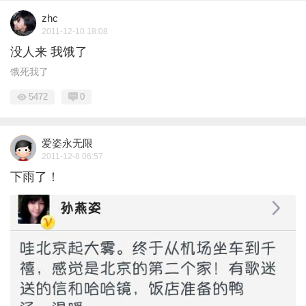
zhc
2011-12-10 18:08
没人来 我饿了
饿死我了
5472
0
爱姿永无限
2011-12-8 06:57
下雨了！