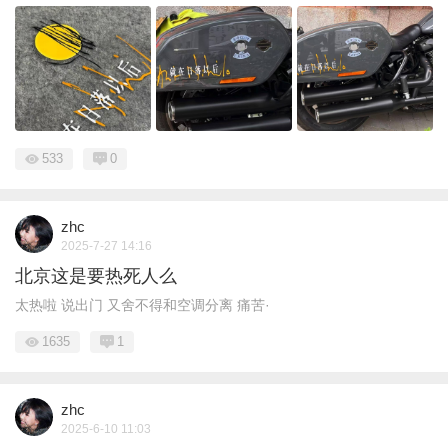
533
0
zhc
2025-7-27 14:16
北京这是要热死人么
太热啦 说出门 又舍不得和空调分离 痛苦·
1635
1
zhc
2025-6-10 11:03