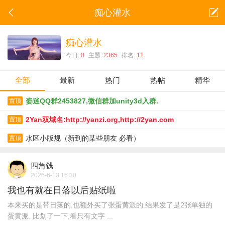
痴心灌水
痴心灌水
今日:
0
主题:
2365
排名:
11
全部
最新
热门
热帖
精华
姿迷QQ群2453827,微信群加unity3d入群.
置顶
2Yan双域名:http://yanzi.org,http://2yan.com
置顶
水区小版规（新到的某些朋友 必看）
置顶
四角钱
2026-6-13 16:30
我也有就在日落以后贴纸啦
本来买的是带日落的,也额外买了张蛋黄派的.结果发了是2张单独的
蛋黄派. 比划了一下,看只有文字 ...