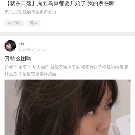
【就在日落】周五鸟巢都要开始了 我的票在哪
无心上班 我的代拍也不努力
1841
4
zhc
2023-8-24 09:53
真特么困啊
起猛了 来早了 别人都忙 就我不知道干嘛 插图片让选择我的相册 是
什么鬼 不是应该是选择桌面 ...