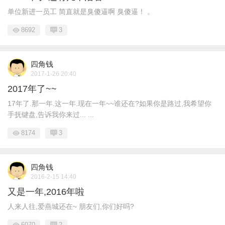
单位新进一员工 简直就是臭傻逼啊 臭傻逼！ 。
8692
3
四角钱
2017-1-26 20:40
2017年了~~
17年了.那一年.这一年.现在一年~~谁还在?如果你是路过,我希望你
手抚键盘,告诉我你来过... ...
8174
3
四角钱
2016-2-15 14:40
又是一年,2016年啦
人来人往,爱燕城还在~ 朋友们,你们好吗?
6070
2