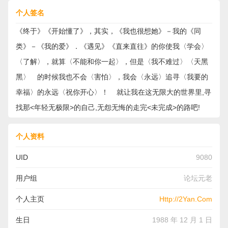
个人签名
《终于》《开始懂了》，其实，《我也很想她》－我的《同
类》－《我的爱》．《遇见》《直来直往》的你使我〈学会〉
〈了解〉，就算〈不能和你一起〉，但是〈我不难过〉〈天黑
黑〉 的时候我也不会〈害怕〉，我会〈永远〉追寻〈我要的
幸福〉的永远〈祝你开心〉！ 就让我在这无限大的世界里,寻
找那<年轻无极限>的自己,无怨无悔的走完<未完成>的路吧!
个人资料
UID
9080
用户组
论坛元老
个人主页
Http://2Yan.Com
生日
1988 年 12 月 1 日