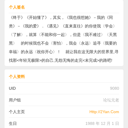
个人签名
《终于》《开始懂了》，其实，《我也很想她》－我的《同
类》－《我的爱》．《遇见》《直来直往》的你使我〈学会〉
〈了解〉，就算〈不能和你一起〉，但是〈我不难过〉〈天黑
黑〉 的时候我也不会〈害怕〉，我会〈永远〉追寻〈我要的
幸福〉的永远〈祝你开心〉！ 就让我在这无限大的世界里,寻
找那<年轻无极限>的自己,无怨无悔的走完<未完成>的路吧!
个人资料
UID
9080
用户组
论坛元老
个人主页
Http://2Yan.Com
生日
1988 年 12 月 1 日