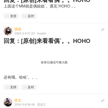
上面这个MM就是偶姐姐`。遇见`HOHO，。
支持
反对
昏昏
#
4
2004-3-8 07:20
Invalid
回复：[原创]来看看偶`。。HOHO
登录/注册后可看大图
还有哦。哈哈`。。。
支持
反对
星光
#
5
2004-3-8 08:49
黑龙江