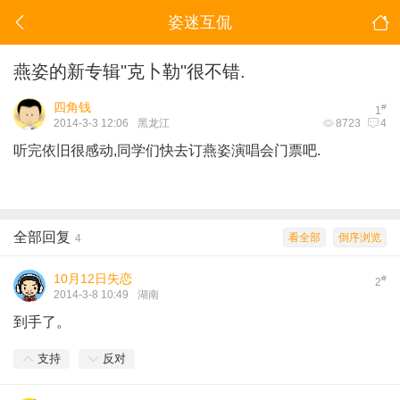
姿迷互侃
燕姿的新专辑"克卜勒"很不错.
四角钱
#
1
2014-3-3 12:06
黑龙江
8723
4
听完依旧很感动,同学们快去订燕姿演唱会门票吧.
全部回复
看全部
倒序浏览
4
10月12日失恋
#
2
2014-3-8 10:49
湖南
到手了。
支持
反对