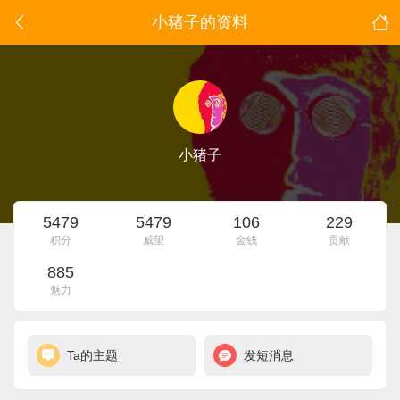
小猪子的资料
小猪子
5479
5479
106
229
积分
威望
金钱
贡献
885
魅力
Ta的主题
发短消息