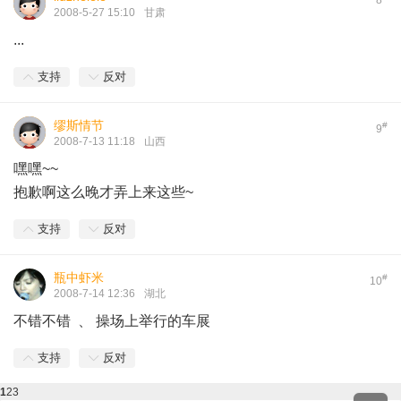
8
2008-5-27 15:10
甘肃
...
支持
反对
缪斯情节
#
9
2008-7-13 11:18
山西
嘿嘿~~
抱歉啊这么晚才弄上来这些~
支持
反对
瓶中虾米
#
10
2008-7-14 12:36
湖北
不错不错 、 操场上举行的车展
支持
反对
1
2
3