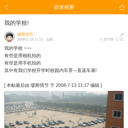
姿迷相册
我的学校!
缪斯情节
#
1
2008-2-16 11:13
山西
10758
21
我的学校 ~~~
有些是用相机拍的
有些是用手机拍的
其中有我们学校开学时校园内车景---直逼车展!
[
本帖最后由 缪斯情节 于 2008-7-13 11:17 编辑
]