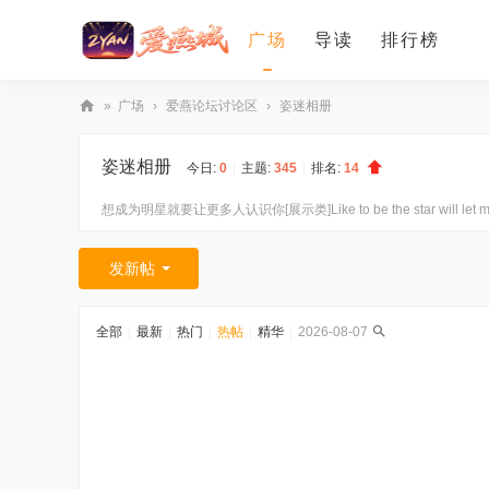
广场
导读
排行榜
»
广场
›
爱燕论坛讨论区
›
姿迷相册
爱
姿迷相册
燕
今日:
0
|
主题:
345
|
排名:
14
论
想成为明星就要让更多人认识你[展示类]Like to be the star will let more
坛
发新帖
全部
|
最新
|
热门
|
热帖
|
精华
|
2026-08-07