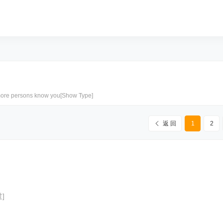
 persons know you[Show Type]
返 回
1
2
]