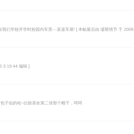
我的学校 ~~~ 有些是用相机拍的 有些是用手机拍的 其中有我们学校开学时校园内车景---直逼车展! [ 本
2-3 19:44 编辑 ]
明天下午就该走了~~ 前两个穿得跟包子似的哈~比较喜欢第二张那个帽子，呵呵