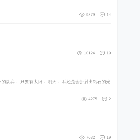
9879
14
10124
19
4275
2
7032
19