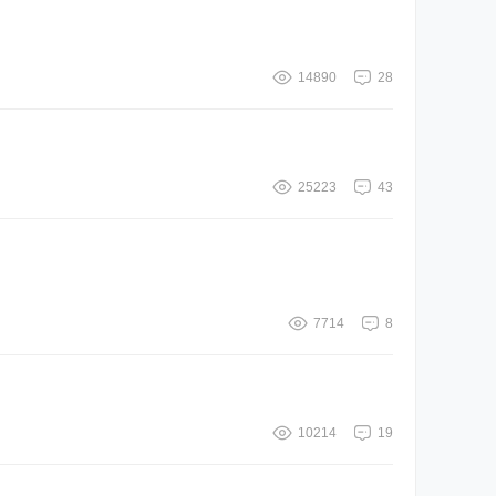
14890
28
25223
43
7714
8
10214
19