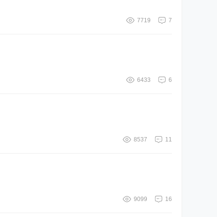
7719
7
6433
6
8537
11
9099
16