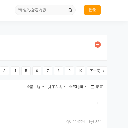
登录
3
4
5
6
7
8
9
10
下一页
全部主题
排序方式
全部时间
新窗
隐
藏
置
顶
帖
114224
324