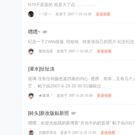
N70不是盖的 就是大了点..................
♀~泪~♀
发表于 2007-7-19 14:38
姿迷相册
嘿嘿~
纪念一下2YAN改版..哇哈哈.. 特发张自己的照片.纪念纪念..
紫色流星
发表于 2007-7-10 08:27
姿迷相册
[灌水]扯扯淡
玻璃 没有任何颜色遮挡着的内心. 透彻，简单，又有几个人能去了解． 任由猜测撞碎了我的身体． 黑暗把我埋藏． 但即使经过漫长的废弃． 只要有太阳． 明天． 我还是会折射出钻石的光
芒． 帖子由2007-6-29 20:30:51编辑过 ...
★玻璃↗
发表于 2007-6-28 16:49
姿迷相册
[砖头]新改版贴新照
嘿嘿，欢迎光临我的新博客“月光中
完颜苏骨达
发表于 2007-6-28 12:49
姿迷相册