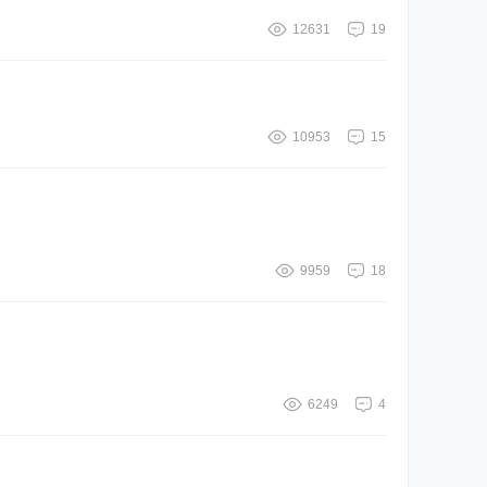
12631
19
10953
15
9959
18
6249
4