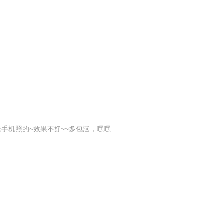
老大帮着给调正了哈~~网吧没有工具弄正了....呵呵 老手机照的~效果不好~~多包涵，嘿嘿