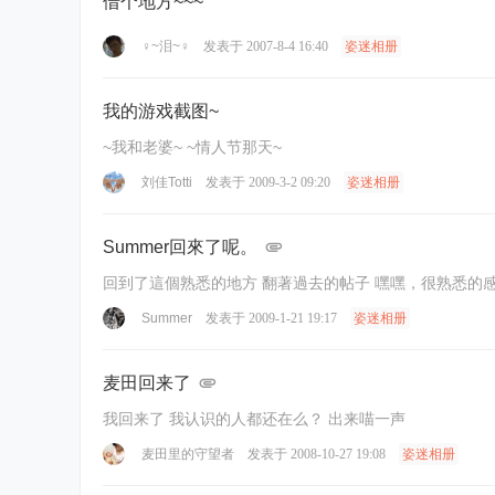
借个地方~~~
♀~泪~♀
发表于 2007-8-4 16:40
姿迷相册
我的游戏截图~
~我和老婆~ ~情人节那天~
刘佳Totti
发表于 2009-3-2 09:20
姿迷相册
Summer回來了呢。
回到了這個熟悉的地方 翻著過去的帖子 嘿嘿，很熟悉的
Summer
发表于 2009-1-21 19:17
姿迷相册
麦田回来了
我回来了 我认识的人都还在么？ 出来喵一声
麦田里的守望者
发表于 2008-10-27 19:08
姿迷相册