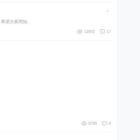
隐
藏
此版块提倡发表自己的相片或者自己的朋友的相片或者自己常用的喜欢的可爱物品。 不提倡发表网络上的非自己的美女帅哥图片。 希望大家周知。
置
顶
帖
12002
17
6795
4