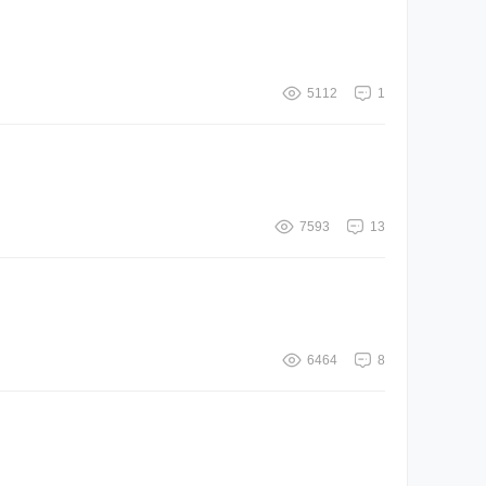
5112
1
7593
13
6464
8