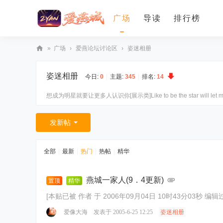
广场
导读
排行榜
»
广场
›
爱燕论坛讨论区
›
姿迷相册
爱
姿迷相册
燕
今日:
0
|
主题:
345
|
排名:
14
论
想成为明星就要让更多人认识你[展示类]Like to be the star will let more
坛
发新帖
全部
|
最新
|
热门
|
热帖
|
精华
燕城一家人(9．4更新)
置顶
精华
[本贴已被 作者 于 2006年09月04日 10时43分03秒 编辑过
爱像大海
发表于 2005-6-25 12:25
姿迷相册