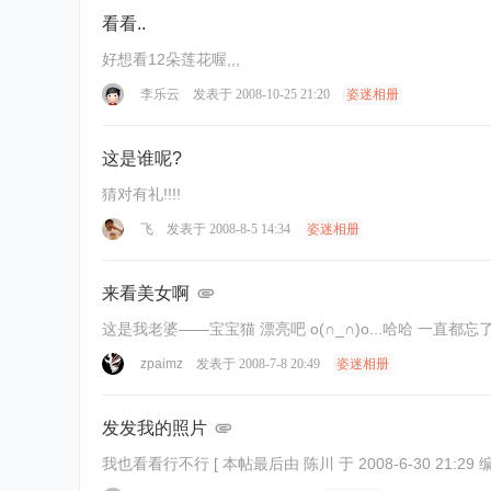
看看..
好想看12朵莲花喔,,,
李乐云
发表于 2008-10-25 21:20
姿迷相册
这是谁呢?
猜对有礼!!!!
飞
发表于 2008-8-5 14:34
姿迷相册
来看美女啊
这是我老婆——宝宝猫 漂亮吧 o(∩_∩)o...哈哈 一直都忘了
zpaimz
发表于 2008-7-8 20:49
姿迷相册
发发我的照片
我也看看行不行 [ 本帖最后由 陈川 于 2008-6-30 21:29 