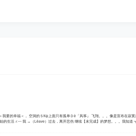
我找不到 ＞我要的幸福＜， 空洞的ＳКψ上面只有孤单Ｄè「风筝』 飞翔。。。像是宣布在
开始的生活ㄨ┉ 我 →（Lēave）过去，离开悲伤 继续【未完成】的梦想。。。我知道 ┱