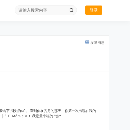
登录
发送消息
寂寞袭击下 消失的ωō。 直到你在⑹月的那天！你第一次出现在我的
├┩Ｅ Ｍòｍｅｎｔ 我是最幸福的 ^@^