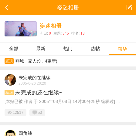
姿迷相册
姿迷相册
今日:
0
主题:
345
排名:
13
全部
最新
热门
热帖
精华
燕城一家人(9．4更新)
置顶
未完成的在继续
2005-6-26 20:20
未完成的还在继续~
精华
[本贴已被 作者 于 2005年08月08日 14时00分28秒 编辑过] ...
12517
50
四角钱