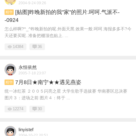
2004-9-24 09:26
[贴图]昨晚新拍的我"家"的照片.呵呵.气派不-
精华
-0924
怎么样啊?^_^昨晚新拍的呢.外面天黑.效果一般.呵呵.海报多多不?今
天还要买呢..准备把棚顶也贴上. ...
14384
36
永恒依然
2005-7-18 23:07
7月8日★南宁★★遇见燕姿
精华
统一冰红茶 ２００５闪亮之星 大学生歌手选拔赛 华南赛区总决赛
图片３：进场之前 图片４：终于 ...
12274
30
linyistef
2004-10-22 20:51