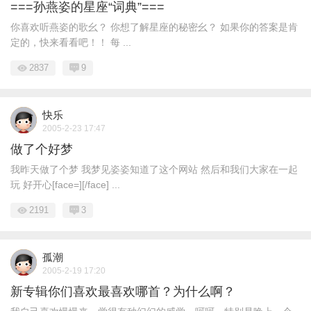
===孙燕姿的星座“词典”===
你喜欢听燕姿的歌幺？ 你想了解星座的秘密幺？ 如果你的答案是肯
定的，快来看看吧！！ 每 ...
2837
9
快乐
2005-2-23 17:47
做了个好梦
我昨天做了个梦 我梦见姿姿知道了这个网站 然后和我们大家在一起
玩 好开心[face=][/face] ...
2191
3
孤潮
2005-2-19 17:20
新专辑你们喜欢最喜欢哪首？为什么啊？