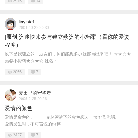
2915
14
linyistef
2004-10-22 20:30
[原创]姿迷快来参与建立燕姿的小档案（看你的爱姿
程度）
以下是我建立的，朋友们，你们能想多少就都写出来吧！ ☆★☆★
燕姿小资料★☆★☆ 姓名： ...
2066
7
麦田里的守望者
2005-2-25 20:36
爱情的颜色
爱情是金色的。 克林姆笔下的金色恋人，奢华又脆弱。
爱情发生时，不可言说的纯粹， ...
2427
7