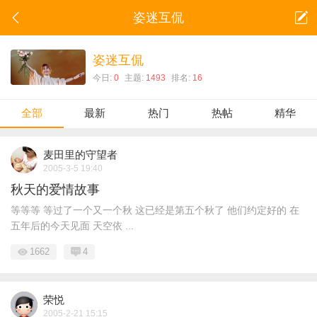
姿迷互侃
姿迷互侃
今日:
0
主题:
1493
排名:
16
全部
最新
热门
热帖
精华
麦田里的守望者
2005-3-5 19:40
秋天的爱情故事
等等等 等过了一个又一个秋 这已经是第五个秋了 他们约定好的 在
五年后的今天见面 天空依 ...
1662
4
荣悦
2005-2-21 15:15