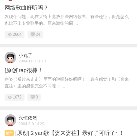
网络歌曲好听吗？
发现个问题，现在大街上竟放那些网络歌曲。有些还行，但是怎么
也比不上专业歌手的。原来满街的周 ...
2664
24
小丸子
2004-11-3 11:10
[原创]rap很棒！
燕姿〈反过来走走〉里面的说唱好好听啊！！真有感觉！和〈直来
直往〉里的感觉完全不同哩！ ...
1672
3
永恒依然
2004-5-9 14:29
[原创]２yan歌【姿来姿往】录好了可听了~！
精华