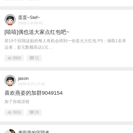
蛋蛋~Stef~
2005-2-8 00:41
[嘻嘻]偶也送大家点红包吧~
前19个回我这贴的每人有机会得到一份姿元大红包 PS：抽取1名幸
运者，姿元数额高达1元 ...
3869
21
jason
2005-2-21 17:42
喜欢燕姿的加群9049154
加了你就没错
3916
29
麦田里的守望者