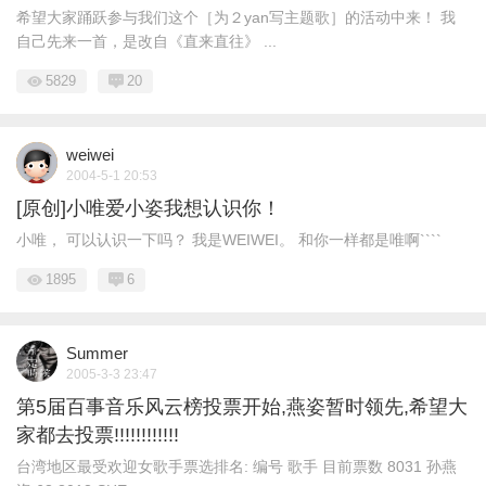
希望大家踊跃参与我们这个［为２yan写主题歌］的活动中来！ 我
自己先来一首，是改自《直来直往》 ...
5829
20
weiwei
2004-5-1 20:53
[原创]小唯爱小姿我想认识你！
小唯， 可以认识一下吗？ 我是WEIWEI。 和你一样都是唯啊````
1895
6
Summer
2005-3-3 23:47
第5届百事音乐风云榜投票开始,燕姿暂时领先,希望大
家都去投票!!!!!!!!!!!!
台湾地区最受欢迎女歌手票选排名: 编号 歌手 目前票数 8031 孙燕