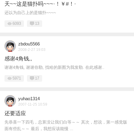
天~~这是猫扑吗~~~·！￥#！·
还以为自己上的是猫扑~~~~
6093
13
zbdou5566
2008-2-27 19:03
感谢4角钱,,
谢谢4角钱, 谢谢你勒, 找哈的新图为我发勒. 在此感谢..
5971
17
yuhao1314
2007-11-25 10:59
还要适应
先恭喜一下四毛，总算没让我们白等～～ 其次，想说，第一感觉版
面有些乱～～ 最后，我想应该能慢 ...