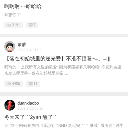
啊啊啊~~哈哈哈
我想你了!
3191
7
蒙蒙
2008-7-4 01:02
【落在初始城里的逆光爱】不准不顶喔~=。=|||
我写的 ~ 是我所有文里的最爱~因为和燕姿有关啊哈哈~不发到这里
来发去哪里咧~ 落在初始城里的逆 ...
4405
11
duanxiaobo
2008-8-26 09:30
冬天来了```2yan 醒了``
汗``终于网站开放啦``哦迈嘎```NND 奥运完了````继续``看着姿``过生