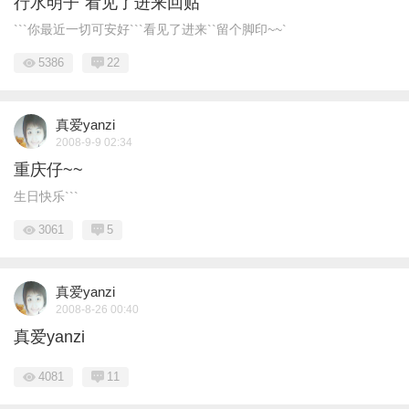
行水明子`看见了进来回贴
```你最近一切可安好```看见了进来``留个脚印~~`
5386
22
真爱yanzi
2008-9-9 02:34
重庆仔~~
生日快乐```
3061
5
真爱yanzi
2008-8-26 00:40
真爱yanzi
4081
11