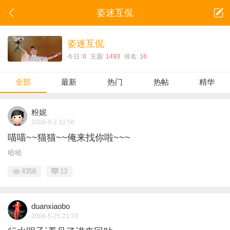
姿迷互侃
姿迷互侃
今日:
0
主题:
1493
排名:
16
全部
最新
热门
热帖
精华
粉妮
2008-9-2 10:58
喵喵~~猫猫~~俺来找你啦~~~
哈哈
4358
13
duanxiaobo
2008-5-25 21:33