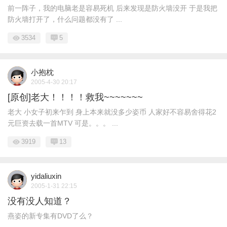
前一阵子，我的电脑老是容易死机 后来发现是防火墙没开 于是我把
防火墙打开了，什么问题都没有了 ...
3534
5
小抱枕
2005-4-30 20:17
[原创]老大！！！！救我~~~~~~~
老大 小女子初来乍到 身上本来就没多少姿币 人家好不容易舍得花2
元巨资去载一首MTV 可是。。。 ...
3919
13
yidaliuxin
2005-1-31 22:15
没有没人知道？
燕姿的新专集有DVD了么？