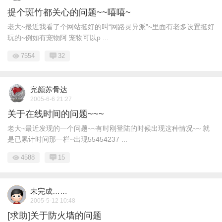
提个斑竹都关心的问题~~嘻嘻~
老大~最近我看了个网站挺好的叫“网路灵异派”~里面有老多设置挺好
玩的~例如有宠物阿 宠物可以p ...
7554
32
完颜苏骨达
2005-6-6 21:27
关于在线时间的问题~~~
老大~最近发现的一个问题~~有时刚登陆的时候出现这种情况~~ 就
是已累计时间那一栏~出现55454237 ...
4588
15
未完成……
2005-5-12 10:48
[求助]关于防火墙的问题