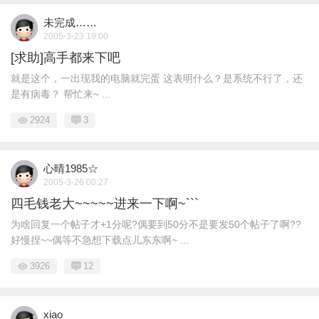
未完成……
2005-3-23 19:00
[求助]高手都来下吧
就是这个，一出现我的电脑就完蛋 这表明什么？是系统不行了，还
是有病毒？ 帮忙来~ ...
2924
3
心晴1985☆
2005-3-26 00:27
四毛钱老大~~~~~进来一下啊~```
为啥回复一个帖子才+1分呢?偶要到50分不是要发50个帖子了啊??
好慢捏~~偶等不急想下载点儿东东啊~ ...
3926
12
xiao