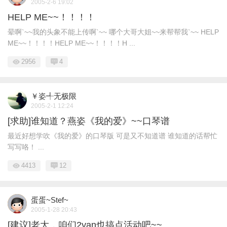
2005-2-6 19:02
HELP ME~~！！！！
晕啊`~~我的头象不能上传啊`~~ 哪个大哥大姐~~来帮帮我`~~ HELP
ME~~！！！！HELP ME~~！！！！H ...
2956
4
￥姿╃无极限
2005-2-1 12:24
[求助]谁知道？燕姿《我的爱》~~口琴谱
最近好想学吹《我的爱》的口琴版 可是又不知道谱 谁知道的话帮忙
写写咯！ ...
4413
12
蛋蛋~Stef~
2005-1-28 20:43
[建议]老大，咱们2yan也搞点活动吧~~