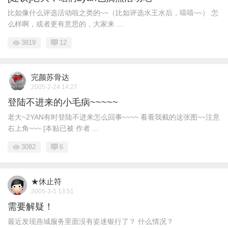
比如像什么评选活动啦之类的~~（比如评选水王水后，嘻嘻~~） 怎
么样啊，或者更有意思的，大家来 ...
3819
12
完颜苏骨达
2005-2-24 14:27
登陆不进来的小毛病~~~~~
老大~2YAN有时登陆不进来怎么回事~~~~ 看看我截的这张图~~注意
右上角~~~ [本贴已被 作者 ...
3082
6
★休止符
2005-3-5 13:51
需要解疑！
最近发现燕城服务里面没有姿迷银行了？ 什么情况？