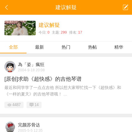
建议解疑
建议解疑
今日:
0
主题:
299
排名:
17
全部
最新
热门
热帖
精华
為「姿」瘋狂
2004-9-18 20:08
[原创]求助《超快感》的吉他琴谱
最近和同学学了一点点吉他 所以想大家帮忙找一下《超快感》和
《一样的夏天》的吉他琴谱哦！ ...
4487
14
完颜苏骨达
2005-5-5 12:35