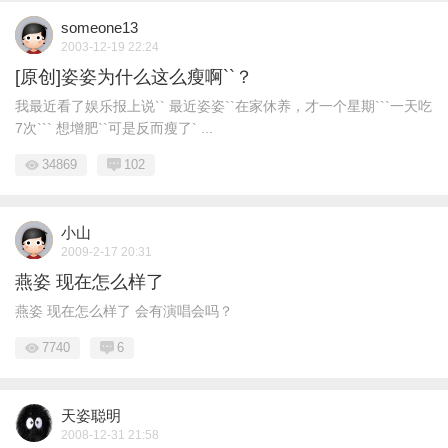
someone13
2003-12-19 22:24
[原创]姿姿为什么这么瘦啊``？
我最近看了娱乐报上说`` 最近姿姿``在家休养，才一个星期```一天吃
7次``` 想增肥``可是反而瘦了` ...
34869
102
小山
2009-2-17 20:31
燕姿 现在怎么样了
燕姿 现在怎么样了 会有演唱会吗？
7740
6
天姿聪明
2008-12-31 21:58