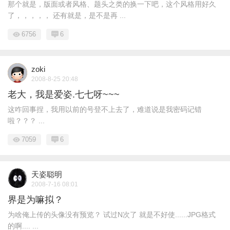
那个就是，版面或者风格、题头之类的换一下吧，这个风格用好久
了，，，，， 还有就是，是不是再 ...
6756
6
zoki
2008-8-25 20:48
老大，我是爱姿.七七呀~~~
这咋回事捏，我用以前的号登不上去了，难道说是我密码记错
啦？？？ ...
7059
6
天姿聪明
2008-7-16 08:01
界是为嘛拟？
为啥俺上传的头像没有预览？ 试过N次了 就是不好使......JPG格式
的啊.... ...