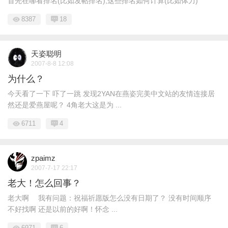
首先在哪看排名(比如发帖排名),这些排名如何计算(比如体力)
8387
18
天姿聪明
2007-8-8 12:08
为什么？
今天看了一下 吓了一跳 发现2YAN在燕姿完美中文站的友情连接居
然还是爱燕屋呢？ 4角老大这是为 ...
6711
4
zpaimz
2007-7-17 22:17
老大！怎么回事？
老大啊 我有问题：祝福祈愿版怎么没有日期了？ 没有时间顺序
不好找啊 还是以前的好啊！怀念 ...
6971
6