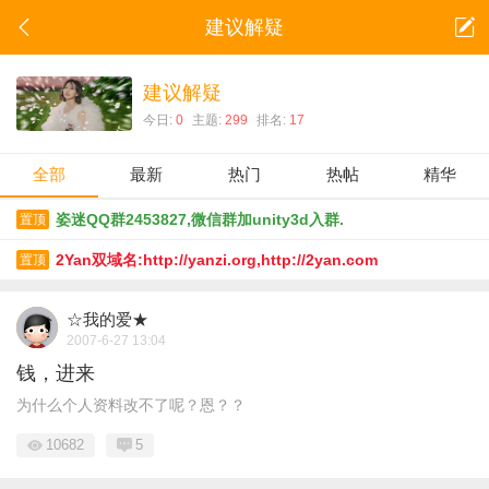
建议解疑
建议解疑
今日:
0
主题:
299
排名:
17
全部
最新
热门
热帖
精华
姿迷QQ群2453827,微信群加unity3d入群.
置顶
2Yan双域名:http://yanzi.org,http://2yan.com
置顶
☆我的爱★
2007-6-27 13:04
钱，进来
为什么个人资料改不了呢？恩？？
10682
5