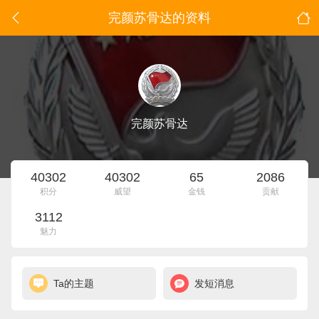
完颜苏骨达的资料
完颜苏骨达
40302
40302
65
2086
积分
威望
金钱
贡献
3112
魅力
Ta的主题
发短消息