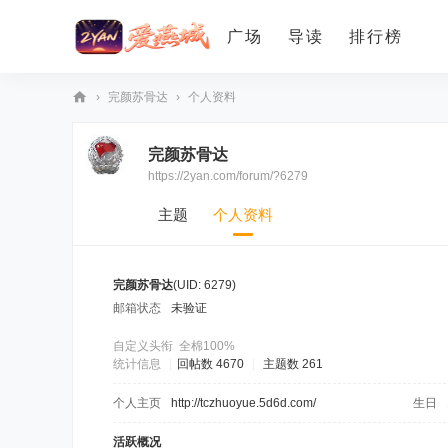
广场
导读
排行榜
›
完颜苏骨达
›
个人资料
爱
完颜苏骨达
燕
https://2yan.com/forum/?6279
论
坛
主题
个人资料
完颜苏骨达
(UID: 6279)
邮箱状态
未验证
自定义头衔
全棉100%
统计信息
|
回帖数 4670
|
主题数 261
个人主页
http://tczhuoyue.5d6d.com/
生日
活跃概况