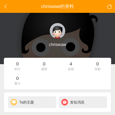
chriswaw的资料
chriswaw
0
0
4
0
积分
威望
金钱
贡献
0
魅力
Ta的主题
发短消息