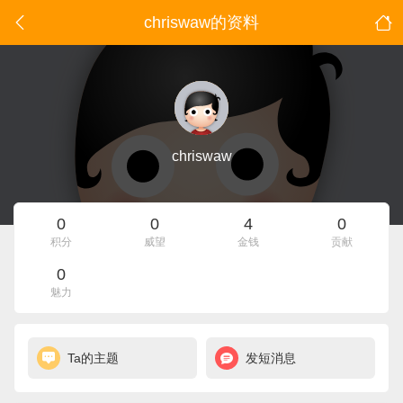
chriswaw的资料
chriswaw
0
0
4
0
积分
威望
金钱
贡献
0
魅力
Ta的主题
发短消息