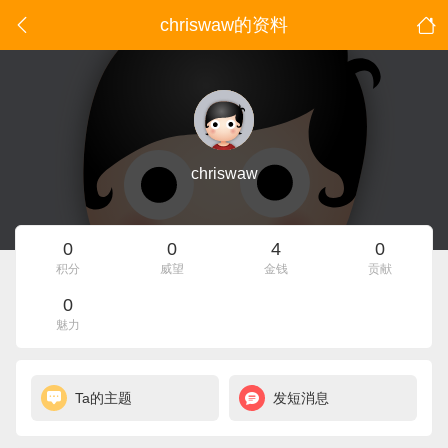
chriswaw的资料
chriswaw
0
0
4
0
积分
威望
金钱
贡献
0
魅力
Ta的主题
发短消息