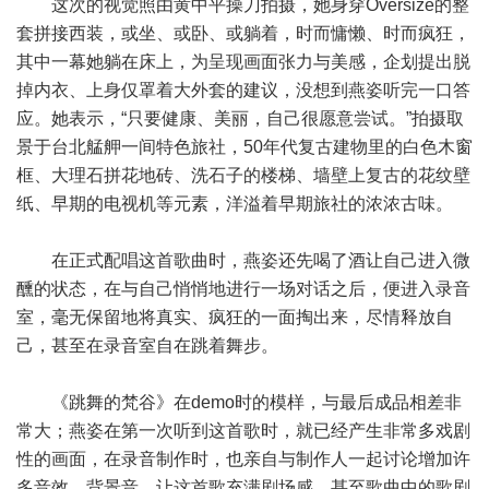
这次的视觉照由黄中平操刀拍摄，她身穿Oversize的整
套拼接西装，或坐、或卧、或躺着，时而慵懒、时而疯狂，
其中一幕她躺在床上，为呈现画面张力与美感，企划提出脱
掉内衣、上身仅罩着大外套的建议，没想到燕姿听完一口答
应。她表示，“只要健康、美丽，自己很愿意尝试。”拍摄取
景于台北艋舺一间特色旅社，50年代复古建物里的白色木窗
框、大理石拼花地砖、洗石子的楼梯、墙壁上复古的花纹壁
纸、早期的电视机等元素，洋溢着早期旅社的浓浓古味。
在正式配唱这首歌曲时，燕姿还先喝了酒让自己进入微
醺的状态，在与自己悄悄地进行一场对话之后，便进入录音
室，毫无保留地将真实、疯狂的一面掏出来，尽情释放自
己，甚至在录音室自在跳着舞步。
《跳舞的梵谷》在demo时的模样，与最后成品相差非
常大；燕姿在第一次听到这首歌时，就已经产生非常多戏剧
性的画面，在录音制作时，也亲自与制作人一起讨论增加许
多音效、背景音，让这首歌充满剧场感，甚至歌曲中的歌剧