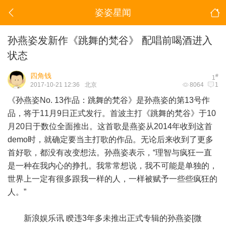
姿姿星闻
孙燕姿发新作《跳舞的梵谷》 配唱前喝酒进入
状态
四角钱
#
1
2017-10-21 12:36
北京
8064
1
《孙燕姿No. 13作品：跳舞的梵谷》是孙燕姿的第13号作
品，将于11月9日正式发行。首波主打《跳舞的梵谷》于10
月20日于数位全面推出。这首歌是燕姿从2014年收到这首
demo时，就确定要当主打歌的作品。无论后来收到了更多
首好歌，都没有改变想法。孙燕姿表示，“理智与疯狂一直
是一种在我内心的挣扎。我常常想说，我不可能是单独的，
世界上一定有很多跟我一样的人，一样被赋予一些些疯狂的
人。”
新浪娱乐讯 睽违3年多未推出正式专辑的孙燕姿[微