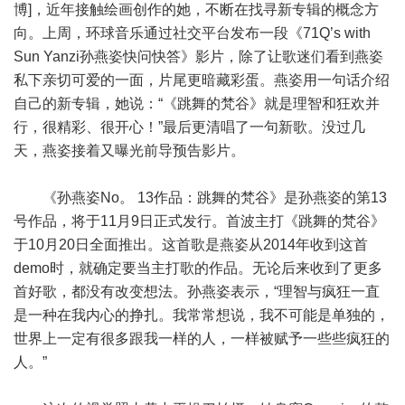
博]，近年接触绘画创作的她，不断在找寻新专辑的概念方
向。上周，环球音乐通过社交平台发布一段《71Q’s with
Sun Yanzi孙燕姿快问快答》影片，除了让歌迷们看到燕姿
私下亲切可爱的一面，片尾更暗藏彩蛋。燕姿用一句话介绍
自己的新专辑，她说：“《跳舞的梵谷》就是理智和狂欢并
行，很精彩、很开心！”最后更清唱了一句新歌。没过几
天，燕姿接着又曝光前导预告影片。
《孙燕姿No。 13作品：跳舞的梵谷》是孙燕姿的第13
号作品，将于11月9日正式发行。首波主打《跳舞的梵谷》
于10月20日全面推出。这首歌是燕姿从2014年收到这首
demo时，就确定要当主打歌的作品。无论后来收到了更多
首好歌，都没有改变想法。孙燕姿表示，“理智与疯狂一直
是一种在我内心的挣扎。我常常想说，我不可能是单独的，
世界上一定有很多跟我一样的人，一样被赋予一些些疯狂的
人。”