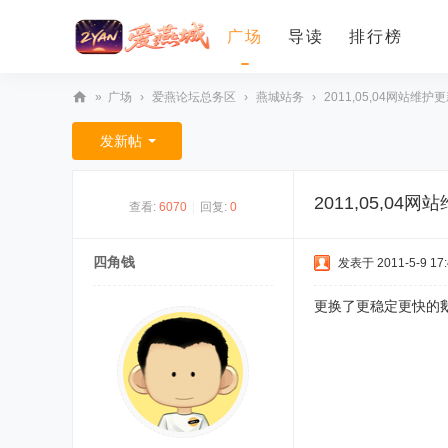
广场
导读
排行榜
»
广场
›
爱燕论坛总务区
›
燕城站务
›
2011,05,04网站维护
爱
发新帖
燕
论
2011,05,04
查看:
6070
|
回复:
0
坛
四角钱
发表于 2011-5-9 17:
更换了更稳定更快的鹅VPS服