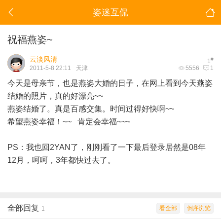
姿迷互侃
祝福燕姿~
云淡风清
#
1
2011-5-8 22:11
天津
5556
1
今天是母亲节，也是燕姿大婚的日子，在网上看到今天燕姿
结婚的照片，真的好漂亮~~
燕姿结婚了。真是百感交集。时间过得好快啊~~
希望燕姿幸福！~~ 肯定会幸福~~~
PS：我也回2YAN了，刚刚看了一下最后登录居然是08年
12月，呵呵，3年都快过去了。
全部回复
看全部
倒序浏览
1