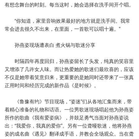
有想念舞台的时刻。每当这时，她会选择在洗手间开个唱。
“你知道，家里音响效果最好的地方就是洗手间。我常
常会进去很久不出来，在里面，一首歌可以唱十遍。”
孙燕姿现场遭表白 煮火锅与歌迷分享
时隔四年再度回归，孙燕姿留长了头发，纯真的笑容里
又增添了几许女人味。而让热爱她的歌迷们最欣喜的，应该
不仅是她带着笑意归来，更重要的是她同时还带来了一张真
正用时间和经历完成的新作品《是时候》。
《鲁豫有约》节目现场，“姿迷”们从各地汇集而来，带
着精心准备的礼物和话语。一位男歌迷现场唱起他为孙燕姿
所作的歌曲《我有爱姿病》，并鼓足勇气当面对孙燕姿说
出：“我爱你，我真的爱你”。另有一位聋哑歌迷，他将孙燕
姿的成名曲《遇见》翻译成手语，并教会全场观众。当在聋