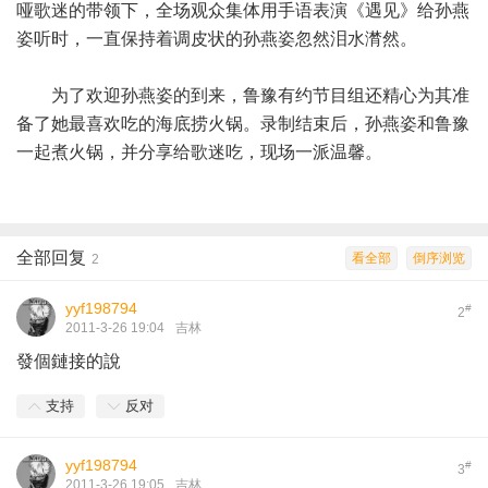
哑歌迷的带领下，全场观众集体用手语表演《遇见》给孙燕
姿听时，一直保持着调皮状的孙燕姿忽然泪水潸然。
为了欢迎孙燕姿的到来，鲁豫有约节目组还精心为其准
备了她最喜欢吃的海底捞火锅。录制结束后，孙燕姿和鲁豫
一起煮火锅，并分享给歌迷吃，现场一派温馨。
全部回复
看全部
倒序浏览
2
yyf198794
#
2
2011-3-26 19:04
吉林
發個鏈接的說
支持
反对
yyf198794
#
3
2011-3-26 19:05
吉林