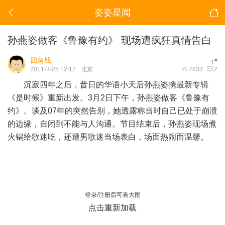
姿姿星闻
孙燕姿做客《鲁豫有约》 现场遭疯狂真情告白
四角钱
#
1
2011-3-25 12:12
北京
7833
2
沉寂四年之后，昔日的华语小天后孙燕姿携最新专辑
《是时候》重新出发。3月2日下午，孙燕姿做客《鲁豫有
约》。谈及07年的突然告别，她透露称当时自己已处于崩溃
的边缘，自闭到不能与人沟通。节目结束后，孙燕姿现场煮
火锅给歌迷吃，还遭男歌迷当场表白，场面热闹而温馨。
登录/注册后可看大图
点击重新加载