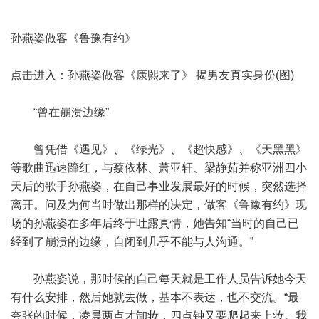
孙燕姿做客《鲁豫有约》
点击进入：孙燕姿做客《康熙来了》 揭男友真实身份(图)
“曾在崩溃边缘”
曾凭借《遇见》、《绿光》、《超快感》、《天黑黑》
等歌曲迅速蹿红，与蔡依林、萧亚轩、梁静茹并称亚洲四小
天后的歌手孙燕姿，在自己事业发展最好的时候，突然选择
离开。问及为何当时做出那样的决定，做客《鲁豫有约》现
场的孙燕姿在多年后终于吐露真情，她告知“当时的自己已
经到了崩溃的边缘，自闭到几乎不能与人沟通。”
孙燕姿说，那时候的自己每天就是工作人员告诉她今天
有什么安排，然后她就去做，基本不表达，也不交流。“最
夸张的时候，凌晨两点才卸妆，四点钟又要爬起来上妆。我