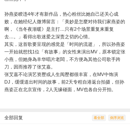
孙燕姿睽违4年才有新作品，热心粉丝比她自己还关心成
败，在她经纪人微博留言：「美妙是怎麼对待我们家燕姿的
啊，《当冬夜渐暖》是主打…只有2个场景重复来重复
去…。」看得出歌迷爱之深责之切的心情。
其实，这首歌要呈现的感觉是「时间的流逝」，所以孙燕姿
一开始就想找1位「有故事」的女性来演出MV，原本锁定张
小燕，但她身為丰华唱片老闆，不方便為其他公司歌手跨
刀，因而推荐了张艾嘉。
张艾嘉不论演艺资歷或人生阅歷都很丰富，在MV中饰演
DJ，缓缓道出时间的故事，前2天专程自港返台拍摄，但孙
燕姿正在北京宣传，2人无缘碰面，MV也各自分开拍。
全部回复
看全部
倒序浏览