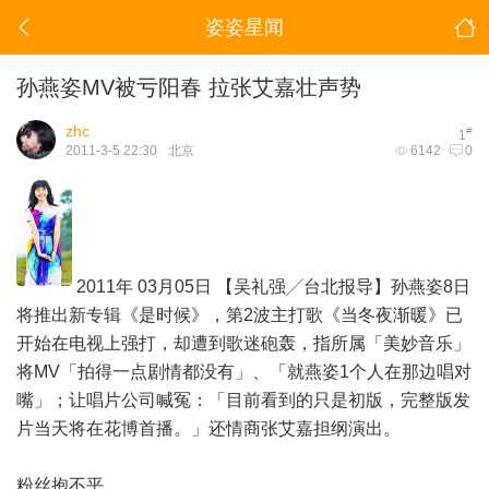
姿姿星闻
孙燕姿MV被亏阳春 拉张艾嘉壮声势
zhc
#
1
2011-3-5 22:30
北京
6142
0
2011年 03月05日 【吴礼强╱台北报导】孙燕姿8日
将推出新专辑《是时候》，第2波主打歌《当冬夜渐暖》已
开始在电视上强打，却遭到歌迷砲轰，指所属「美妙音乐」
将MV「拍得一点剧情都没有」、「就燕姿1个人在那边唱对
嘴」；让唱片公司喊冤：「目前看到的只是初版，完整版发
片当天将在花博首播。」还情商张艾嘉担纲演出。
粉丝抱不平