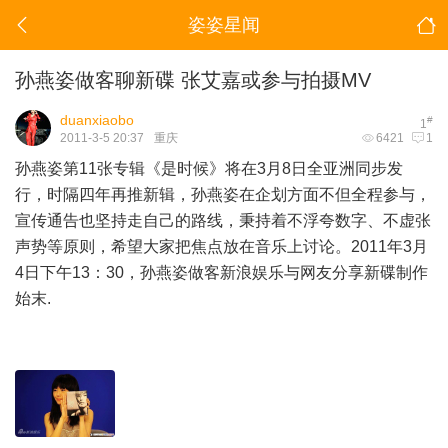
姿姿星闻
孙燕姿做客聊新碟 张艾嘉或参与拍摄MV
duanxiaobo
#
1
2011-3-5 20:37
重庆
6421
1
孙燕姿第11张专辑《是时候》将在3月8日全亚洲同步发
行，时隔四年再推新辑，孙燕姿在企划方面不但全程参与，
宣传通告也坚持走自己的路线，秉持着不浮夸数字、不虚张
声势等原则，希望大家把焦点放在音乐上讨论。2011年3月
4日下午13：30，孙燕姿做客新浪娱乐与网友分享新碟制作
始末.