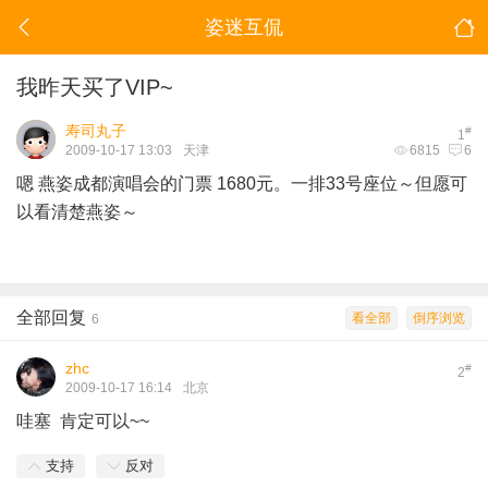
姿迷互侃
我昨天买了VIP~
寿司丸子
#
1
2009-10-17 13:03
天津
6815
6
嗯 燕姿成都演唱会的门票 1680元。一排33号座位～但愿可
以看清楚燕姿～
全部回复
看全部
倒序浏览
6
zhc
#
2
2009-10-17 16:14
北京
哇塞 肯定可以~~
支持
反对