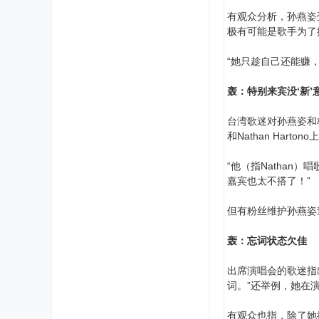
有观众分析，孙燕姿
极有可能是歌手为了
“她只趁自己还能赚
轰：特别来宾没‘新’
台湾歌迷对孙燕姿和
和Nathan Har
“他（指Nathan）
嘉宾也太不搭了！”
但有粉丝维护孙燕姿道
轰：忘词状态欠佳
出席演唱会的歌迷指
词。”还举例，她在
有观众也指，除了她