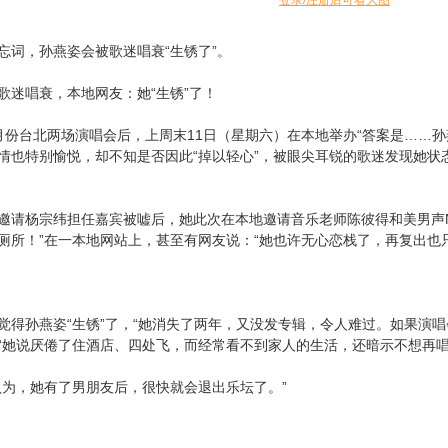
登录/注册后可看大图
忘词，孙燕姿会被歌迷唱衰“生锈了”。
歌迷唱衰，本地网友：她“生锈”了！
月份台北两场演唱会后，上周末11日（星期六）在本地举办“答案是……孙
情也特别愉悦，却不知是否因此“掉以轻心”，被眼尖耳锐的歌迷发现她状
请杨宗纬担任嘉宾被嘘后，她此次在本地邀请音乐老师陈彼得和美男声Nath
厕所！”在一本地网站上，甚至有网友说：“她也许无心恋栈了，再复出也
觉得孙燕姿“生锈”了，“她消失了两年，又没发专辑，令人难过。如果演唱
“她说厌倦了住酒店、四处飞，而经常看不到家人的生活，还暗示不想再唱
认为，她有了男朋友后，很快就会退出乐坛了。”