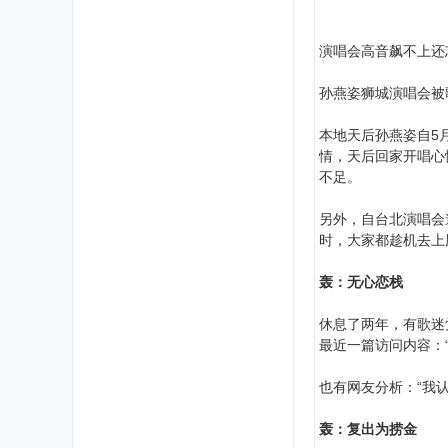
演唱会高音飙不上还
孙燕姿狮城演唱会被
本地天后孙燕姿自5
情，天后回家开唱心
不足。
另外，自台北演唱会邀
时，大家都趁机去上
轰：无心恋栈
休息了两年，有歌迷
最近一篇访问内容：
也有网友分析：“我
轰：复出为捞金