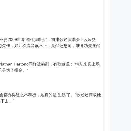
燕姿2009世界巡回演唱会”，前排歌迷演唱会上反应热
态欠佳，好几次高音飙不上，竟然还忘词，准备功夫显然
an Hartono同样被挑剔，有歌迷说：“特别来宾上场
只是为了捞金。”
会都办得这么不积极，她真的是‘生锈’了。”歌迷还摘取她
下去。”