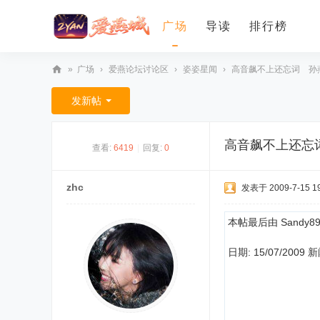
广场
导读
排行榜
»
广场
›
爱燕论坛讨论区
›
姿姿星闻
›
高音飙不上还忘词 孙
爱
发新帖
燕
论
高音飙不上还忘
查看:
6419
|
回复:
0
坛
zhc
发表于 2009-7-15 19
本帖最后由 Sandy899 
日期: 15/07/2009