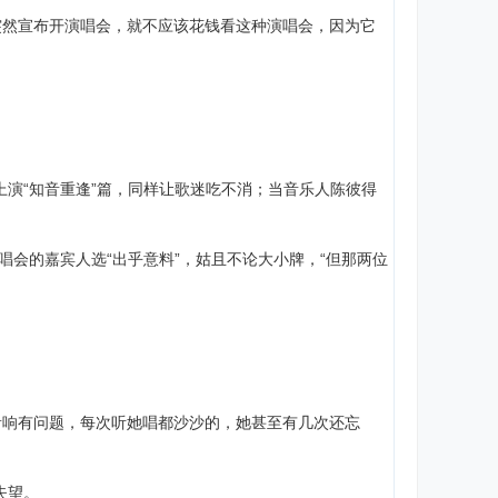
突然宣布开演唱会，就不应该花钱看这种演唱会，因为它
上演“知音重逢”篇，同样让歌迷吃不消；当音乐人陈彼得
狮城演唱会的嘉宾人选“出乎意料”，姑且不论大小牌，“但那两位
音响有问题，每次听她唱都沙沙的，她甚至有几次还忘
失望。