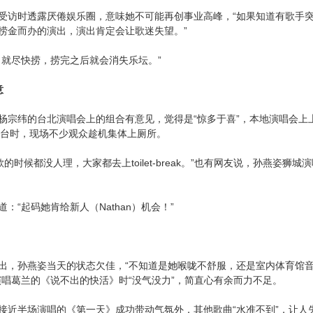
受访时透露厌倦娱乐圈，意味她不可能再创事业高峰，“如果知道有歌手
捞金而办的演出，演出肯定会让歌迷失望。”
，就尽快捞，捞完之后就会消失乐坛。”
意
杨宗纬的台北演唱会上的组合有意见，觉得是“惊多于喜”，本地演唱会上
tono上台时，现场不少观众趁机集体上厕所。
唱歌的时候都没人理，大家都去上toilet-break。”也有网友说，孙燕姿
：“起码她肯给新人（Nathan）机会！”
出，孙燕姿当天的状态欠佳，“不知道是她喉咙不舒服，还是室内体育馆
演唱葛兰的《说不出的快活》时“没气没力”，简直心有余而力不足。
接近半场演唱的《第一天》成功带动气氛外，其他歌曲“水准不到”，让人