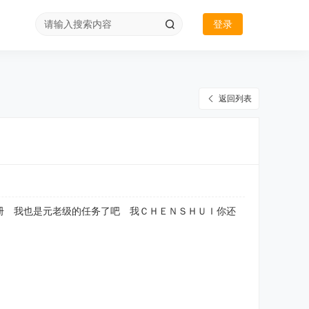
登录
返回列表
册 我也是元老级的任务了吧 我ＣＨＥＮＳＨＵＩ你还