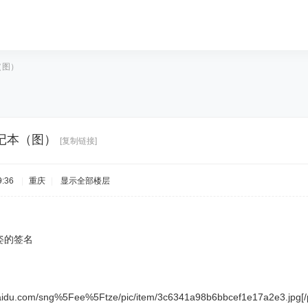
（图）
记本（图）
[复制链接]
:36
|
重庆
|
显示全部楼层
姿的签名
s.baidu.com/sng%5Fee%5Ftze/pic/item/3c6341a98b6bbcef1e17a2e3.jpg[/p