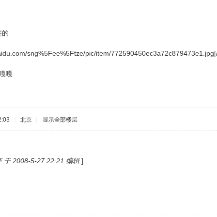
签的
s.baidu.com/sng%5Fee%5Ftze/pic/item/772590450ec3a72c879473e1.jpg[/
`嘎嘎
:03
|
北京
|
显示全部楼层
2008-5-27 22:21 编辑
]