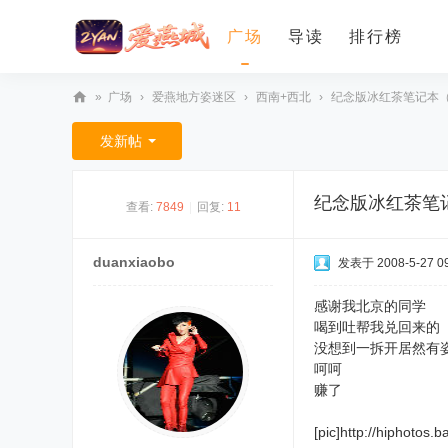
广场
导读
排行榜
»
广场
›
爱燕地方姿迷区
›
西南+西北
›
纪念版冰红茶笔记本
爱
发新帖
燕
论
纪念版冰红茶笔
查看:
7849
|
回复:
11
坛
duanxiaobo
发表于 2008-5-27 09
感谢我北京的同学
喝到吐帮我兑回来的
没想到一拆开居然有
呵呵
赚了
[pic]http://hiphoto