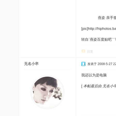
燕姿 亲手
[pic]http://hiphoto
转自`燕姿百度贴吧``
回复
无名小卒
发表于 2008-5-27 22
我还以为是电脑
[
本帖最后由 无名小卒 于 