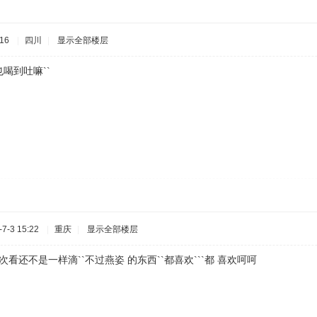
16
|
四川
|
显示全部楼层
也喝到吐嘛``
7-3 15:22
|
重庆
|
显示全部楼层
一次看还不是一样滴``不过燕姿 的东西``都喜欢```都 喜欢呵呵