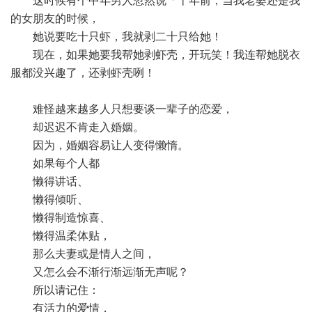
这时候有个中年男人忽然说「十年前，当我老婆还是我
的女朋友的时候，
她说要吃十只虾，我就剥二十只给她！
现在，如果她要我帮她剥虾壳，开玩笑！我连帮她脱衣
服都没兴趣了，还剥虾壳咧！
难怪越来越多人只想要谈一辈子的恋爱，
却迟迟不肯走入婚姻。
因为，婚姻容易让人变得懒惰。
如果每个人都
懒得讲话、
懒得倾听、
懒得制造惊喜、
懒得温柔体贴，
那么夫妻或是情人之间，
又怎么会不渐行渐远渐无声呢？
所以请记住：
有活力的爱情，