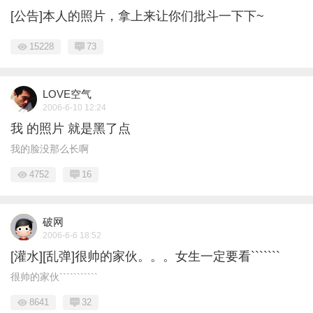
[公告]本人的照片，拿上来让你们批斗一下下~
15228
73
LOVE空气
2006-6-10 12:24
我 的照片 就是黑了点
我的脸没那么长啊
4752
16
破网
2006-6-6 18:52
[灌水][乱弹]很帅的家伙。。。女生一定要看```````
很帅的家伙```````````
8641
32