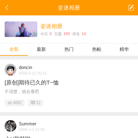
姿迷相册
姿迷相册
今日:
0
主题:
345
排名:
14
全部
最新
热门
热帖
精华
doncin
2006-6-22 20:15
[原创]期待已久的T~恤
不清楚，就合看吧
4002
12
Summer
2006-3-2 22:59