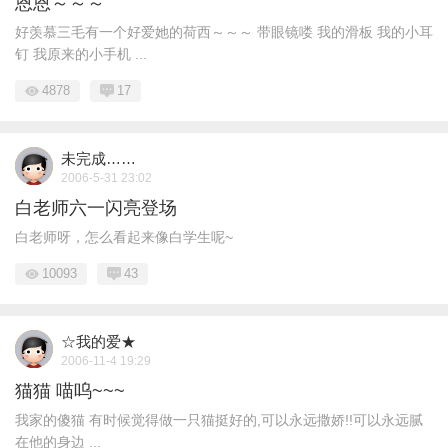
恩恩～～～
好羡慕三毛有一个好爱她的荷西～～～ 带眼镜喽 我的滑板 我的小耳
钉 我原来的小手机 ...
4878
17
未完成……
2006-5-31 23:02
白老师六一闪亮登场
白老师呀，怎么看起来像白学生呢~
10093
43
☆我的爱★
2006-11-4 19:29
猫猫 喵呜~~~
我家的傻猫 有时候觉得做一只猫挺好的,可以永远撒娇!!可以永远腻
在他的身边 ...