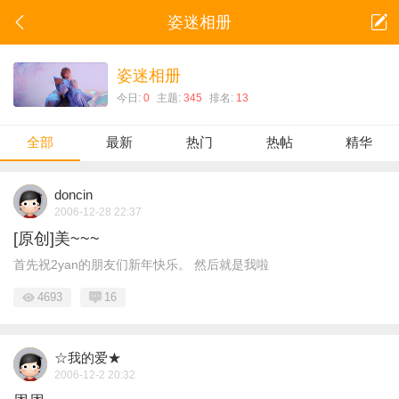
姿迷相册
姿迷相册
今日:
0
主题:
345
排名:
13
全部
最新
热门
热帖
精华
doncin
2006-12-28 22:37
[原创]美~~~
首先祝2yan的朋友们新年快乐。 然后就是我啦
4693
16
☆我的爱★
2006-12-2 20:32