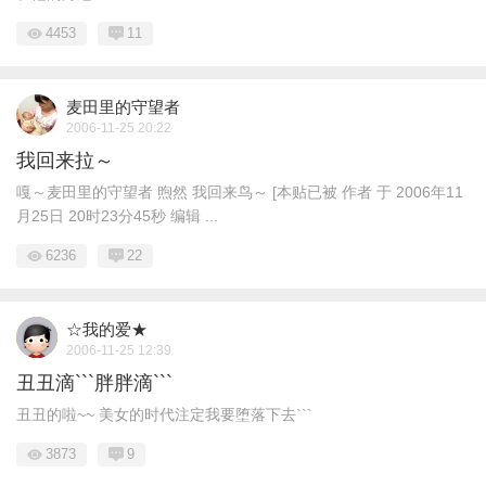
4453
11
麦田里的守望者
2006-11-25 20:22
我回来拉～
嘎～麦田里的守望者 煦然 我回来鸟～ [本贴已被 作者 于 2006年11
月25日 20时23分45秒 编辑 ...
6236
22
☆我的爱★
2006-11-25 12:39
丑丑滴```胖胖滴```
丑丑的啦~~ 美女的时代注定我要堕落下去```
3873
9