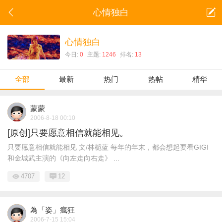
心情独白
心情独白
今日:
0
主题:
1246
排名:
13
全部
最新
热门
热帖
精华
蒙蒙
2006-8-18 00:10
[原创]只要愿意相信就能相见。
只要愿意相信就能相见 文/林栀蓝 每年的年末，都会想起要看GIGI
和金城武主演的《向左走向右走》 ...
4707
12
為「姿」瘋狂
2006-7-15 15:04