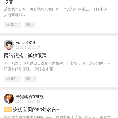
原罪
从来我不信神，可是我相信我们每一个人都有原罪...... 圣经中讲：
人有两种罪-- ...
3326
5
yuhao1314
2006-8-10 21:17
网络很浅，孤独很深
有些东西，你可以日日夜夜与之相对。但其实，你只是在消磨－－
消磨时间和孤独。 像浮在水面 ...
6819
46
未完成的在继续
2005-4-28 15:43
安妮宝贝的50句名言~
精华
我喜欢安妮文字里的阴郁冷艳，她的文字似乎像一把匕首，不经意