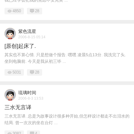
我已经学会把我的焦虑不安完美 ...
4850
28
紫色流星
2006-8-15 05:14
[原创]起床了.
其实也不算心情. 只是想做个报告. 嘿嘿 凌晨5点13分. 我洗完了头.
坐到电脑前. 今天是我从初三毕 ...
5031
28
琉璃时间
2006-8-3 13:53
三水无言译
三水无言译. 总是为故事设计很多种开始,但怎样设计都走不出泪水的
结局. 曾一次次的坐在台灯 ...
3082
4