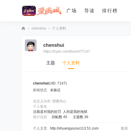
广场
导读
排行榜
›
chenshui
›
个人资料
爱
chenshui
燕
https://2yan.com/forum/?7147
论
坛
主题
个人资料
chenshui
(UID: 7147)
邮箱状态
未验证
自定义头衔
戀愛伤心
个人签名
活着是对我的惩罚 人间是我的地狱
统计信息
|
回帖数 45
|
主题数 36
个人主页
http://shuangyuzuo113.51.com
生日