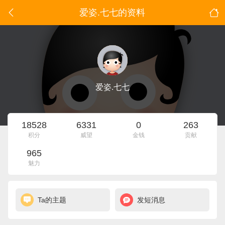
爱姿.七七的资料
爱姿.七七
18528
6331
0
263
积分
威望
金钱
贡献
965
魅力
Ta的主题
发短消息