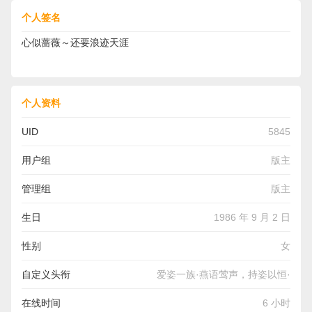
个人签名
心似蔷薇～还要浪迹天涯
个人资料
UID
5845
用户组
版主
管理组
版主
生日
1986 年 9 月 2 日
性别
女
自定义头衔
爱姿一族·燕语莺声，持姿以恒·
在线时间
6 小时