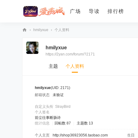
广场
导读
排行榜
›
hmilyxue
›
个人资料
爱
hmilyxue
燕
https://2yan.com/forum/?2171
论
坛
主题
个人资料
hmilyxue
(UID: 2171)
邮箱状态
未验证
自定义头衔
StrayBird
个人签名
前尘往事断肠诗
统计信息
|
回帖数 87
|
主题数 13
个人主页
http://shop36923056.taobao.com
生日