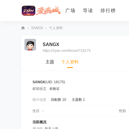
广场
导读
排行榜
›
SANGX
›
个人资料
爱
SANGX
燕
https://2yan.com/forum/?18175
论
坛
主题
个人资料
SANGX
(UID: 18175)
邮箱状态
未验证
统计信息
|
回帖数 10
|
主题数 1
生日
-
性别
活跃概况
用户组
新手上路