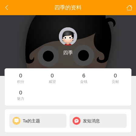
四季的资料
四季
0
0
6
0
积分
威望
金钱
贡献
0
魅力
Ta的主题
发短消息