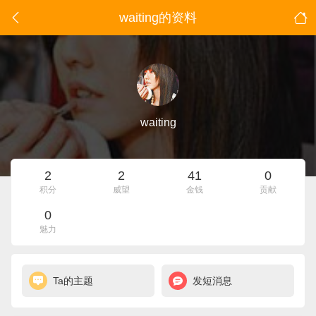
waiting的资料
waiting
2
2
41
0
积分
威望
金钱
贡献
0
魅力
Ta的主题
发短消息