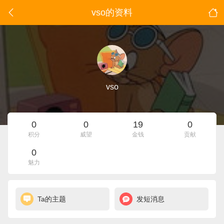
vso的资料
vso
0
0
19
0
积分
威望
金钱
贡献
0
魅力
Ta的主题
发短消息