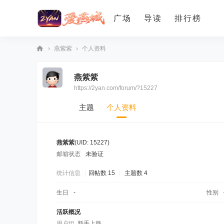
广场
导读
排行榜
›
燕紫紫
›
个人资料
爱
燕紫紫
燕
https://2yan.com/forum/?15227
论
坛
主题
个人资料
燕紫紫
(UID: 15227)
邮箱状态
未验证
统计信息
|
回帖数 15
|
主题数 4
生日
-
性别
活跃概况
用户组
新手上路