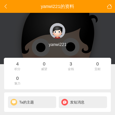
yanwi221的资料
yanwi221
4
0
3
0
积分
威望
金钱
贡献
0
魅力
Ta的主题
发短消息