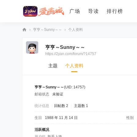
广场
导读
排行榜
›
亨亨～Sunny～～
›
个人资料
爱
亨亨～Sunny～～
燕
https://2yan.com/forum/?14757
论
坛
主题
个人资料
亨亨～Sunny～～
(UID: 14757)
邮箱状态
未验证
统计信息
|
回帖数 2
|
主题数 1
生日
1988 年 11 月 14 日
性别
活跃概况
用户组
新手上路