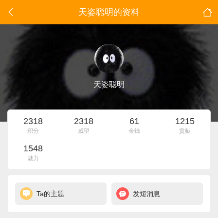
天姿聪明的资料
天姿聪明
2318
2318
61
1215
积分
威望
金钱
贡献
1548
魅力
Ta的主题
发短消息