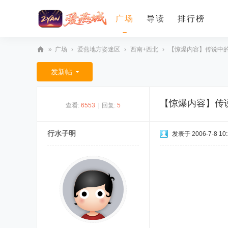
广场
导读
排行榜
»
广场
›
爱燕地方姿迷区
›
西南+西北
›
【惊爆内容】传说中
爱
发新帖
燕
论
【惊爆内容】传
查看:
6553
|
回复:
5
坛
行水子明
发表于 2006-7-8 10: