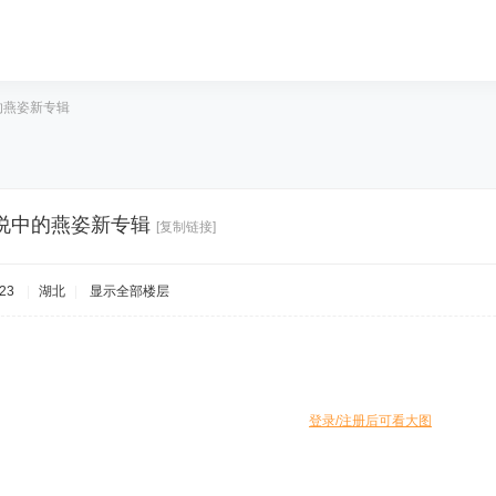
的燕姿新专辑
说中的燕姿新专辑
[复制链接]
23
|
湖北
|
显示全部楼层
登录/注册后可看大图