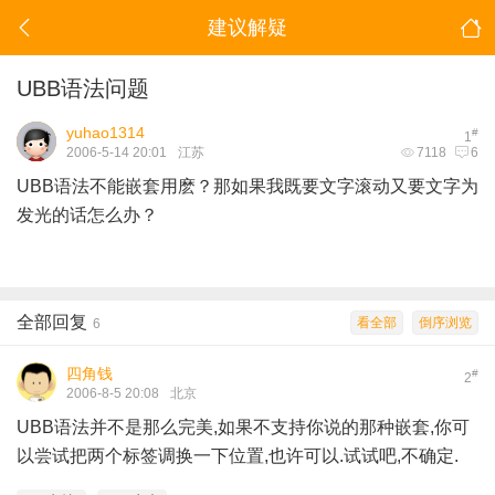
建议解疑
UBB语法问题
yuhao1314
#
1
2006-5-14 20:01
江苏
7118
6
UBB语法不能嵌套用麽？那如果我既要文字滚动又要文字为
发光的话怎么办？
全部回复
看全部
倒序浏览
6
四角钱
#
2
2006-8-5 20:08
北京
UBB语法并不是那么完美,如果不支持你说的那种嵌套,你可
以尝试把两个标签调换一下位置,也许可以.试试吧,不确定.